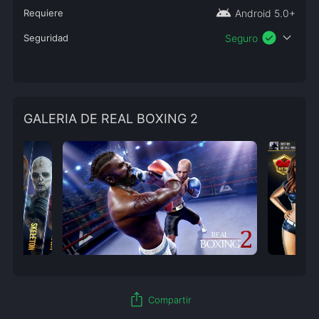
android
Requiere
Android 5.0+
check_circle
expand_more
Seguridad
Seguro
GALERIA DE REAL BOXING 2
ios_share
Compartir