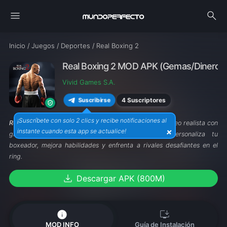
menu
search
Inicio
/
Juegos
/
Deportes
/
Real Boxing 2
Real Boxing 2 MOD APK (Gemas/Dinero inf
Vivid Games S.A.
4 Suscriptores
Suscribirse
¡Suscríbete con solo 2 clics y recibe notificaciones al
Real Boxing 2 MOD APK
ofrece una experiencia de boxeo realista con
×
instante cuando esta app se actualice!
gráficos impresionantes y combates intensos. Personaliza tu
boxeador, mejora habilidades y enfrenta a rivales desafiantes en el
ring.
download
Descargar APK (800M)
info
install_desktop
MOD INFO
Guía de Instalación