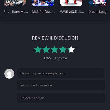
First Team Manager 2026
MLB Perfect Inning 26
WWE 2K25: Netflix Edition
Dream League 
REVIEW & DISCUSION
4.3/5 - (18 votos)